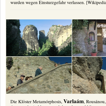
wurden wegen Einsturzgefahr verlassen.
[Wikipedi
Varlaám
Die Klöster Metamórphosis,
, Rousánou,