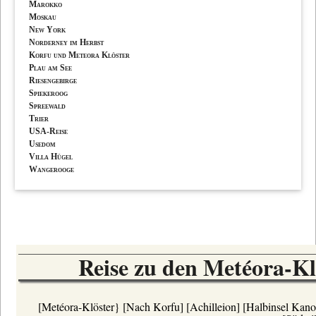
Marokko
Moskau
New York
Norderney im Herbst
Korfu und Meteora Klöster
Plau am See
Riesengebirge
Spiekeroog
Spreewald
Trier
USA-Reise
Usedom
Villa Hügel
Wangerooge
Reise zu den Metéora-K
[Metéora-Klöster}
[Nach Korfu]
[Achilleion]
[Halbinsel Kano