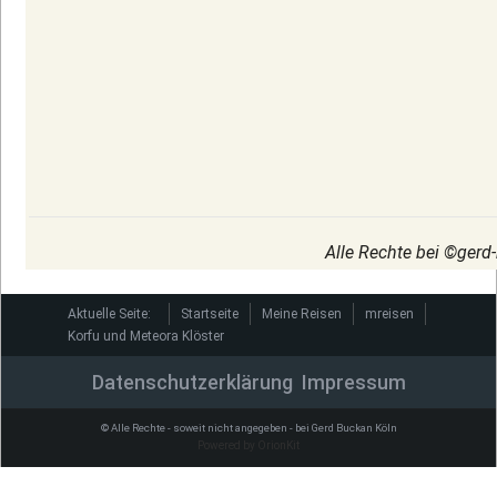
Alle Rechte bei ©gerd
Aktuelle Seite:
Startseite
Meine Reisen
mreisen
Korfu und Meteora Klöster
Datenschutzerklärung
Impressum
© Alle Rechte - soweit nicht angegeben - bei Gerd Buckan Köln
Powered by OrionKit