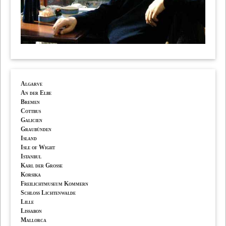
Algarve
An der Elbe
Bremen
Cottbus
Galicien
Graubünden
Island
Isle of Wight
Istanbul
Karl der Grosse
Korsika
Freilichtmuseum Kommern
Schloss Lichtenwalde
Lille
Lissabon
Mallorca