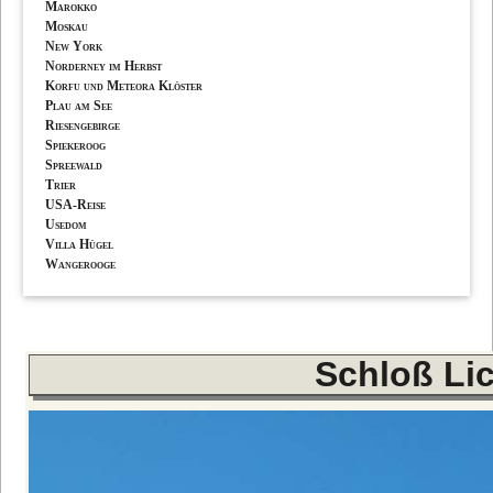
Marokko
Moskau
New York
Norderney im Herbst
Korfu und Meteora Klöster
Plau am See
Riesengebirge
Spiekeroog
Spreewald
Trier
USA-Reise
Usedom
Villa Hügel
Wangerooge
Schloß Li