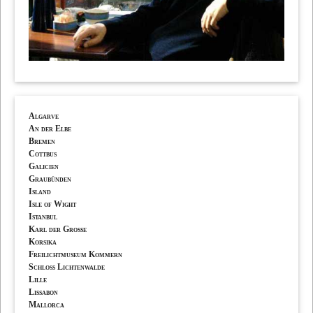
Algarve
An der Elbe
Bremen
Cottbus
Galicien
Graubünden
Island
Isle of Wight
Istanbul
Karl der Grosse
Korsika
Freilichtmuseum Kommern
Schloss Lichtenwalde
Lille
Lissabon
Mallorca