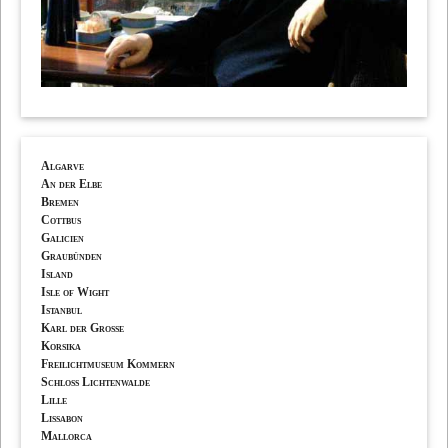
Algarve
An der Elbe
Bremen
Cottbus
Galicien
Graubünden
Island
Isle of Wight
Istanbul
Karl der Grosse
Korsika
Freilichtmuseum Kommern
Schloss Lichtenwalde
Lille
Lissabon
Mallorca