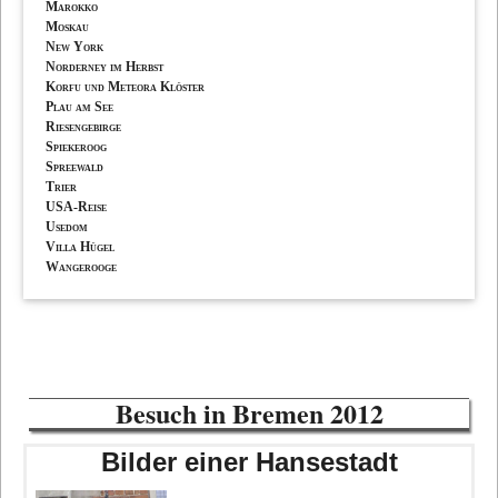
Marokko
Moskau
New York
Norderney im Herbst
Korfu und Meteora Klöster
Plau am See
Riesengebirge
Spiekeroog
Spreewald
Trier
USA-Reise
Usedom
Villa Hügel
Wangerooge
Besuch in Bremen 2012
Bilder einer Hansestadt