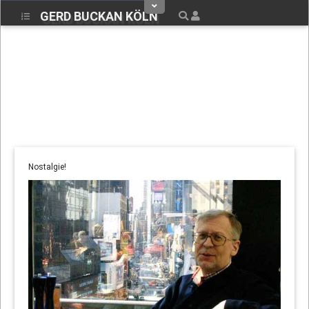
info@gerd-buckan.de
+49 221
GERD BUCKAN KÖLN
Bremen
Nostalgie!