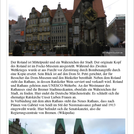
Der Roland ist Mittelpunkt und ein Wahrzeichen der Stadt. Der originale Kopf
des Roland ist im Focke-Museum ausgestellt. Während des Zweiten
Weltkrieges wurde er aus Furcht vor Zerstörung durch Bombenangriffe durch
eine Kopie ersetzt. Sein Blick ist auf den Dom St. Petri gerichtet, der für
Besucher das Dom-Museum und den Bleikeller bereithält. Neben dem Roland
steht das Rathaus, in dessen Ratskeller Wein serviert und verkauft wird. Roland
und Rathaus gehören zum UNESCO-Welterbe. An der Westmauer des
Rathauses sind die Bremer Stadtmusikanten, ebenfalls ein Wahrzeichen der
Stadt, zu finden. Hier endet die Deutsche Märchenstraße. Es schließt sich die
ehemalige Ratskirche Unser Lieben Frauen an.
In Verbindung mit dem alten Rathaus steht das Neues Rathaus, dass nach
Plänen von Gabriel von Seidl im Stil der Neorenaissance gebaut und 1913
eingeweiht wurde. Hier befindet sich die Senatskanzlei, also die
Regierungszentrale von Bremen.
(Wikipedia)