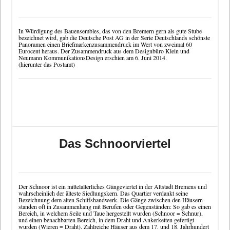
In Würdigung des Bauensembles, das von den Bremern gern als gute Stube
bezeichnet wird, gab die
Deutsche Post AG
in der Serie Deutschlands schönste
Panoramen einen Briefmarkenzusammendruck im Wert von zweimal 60
Eurocent heraus. Der Zusammendruck aus dem Designbüro Klein und
Neumann KommunikationsDesign erschien am 6. Juni 2014.
(hierunter das Postamt)
Das Schnoorviertel
Der Schnoor ist ein mittelalterliches Gängeviertel in der Altstadt Bremens und
wahrscheinlich der älteste Siedlungskern. Das Quartier verdankt seine
Bezeichnung dem alten Schiffshandwerk. Die Gänge zwischen den Häusern
standen oft in Zusammenhang mit Berufen oder Gegenständen: So gab es einen
Bereich, in welchem Seile und Taue hergestellt wurden (Schnoor = Schnur),
und einen benachbarten Bereich, in dem Draht und Ankerketten gefertigt
wurden (Wieren = Draht). Zahlreiche Häuser aus dem 17. und 18. Jahrhundert